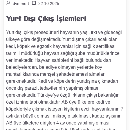
dvmmert
22.10.2025
Yurt Dışı Çıkış İşlemleri
Yurt dışı çıkış prosedürleri hayvanın yaşı, ırkı ve gideceği
ülkeye göre değişmektedir. Yurt dışına çıkarılacak olan
kedi, köpek ve egzotik hayvanlar için sağlık sertifikası
tarım il müdürlüğü hayvan sağlığı şube müdürlüklerince
verilmektedir. Hayvan sahiplerini bağlı bulundukları
belediyelerden, belediye olmayan yerlerde köy
muhtarlıklarınca menşei şahadetnamesi almaları
gerekmektedir. Kedi ve köpeklerin yurtdışına çıkmadan
önce dış parazit tedavilerinin yapılmış olması
gerekmektedir. Türkiye’ye özgü ırkların çıkışı bakanlığın
özel iznine tabi olmaktadır. AB üye ülkelere kedi ve
köpekleriyle çıkmak isteyen kişilerin evcil hayvanlarının 7
aylıktan büyük olması, mikroçip takılması, kuduz aşısının
AB üye ülkelere girişten 4 ay önce yapılmış olması,
onaylı laboratuarda asgari 0,5 IU\ml kuduz antikor titre