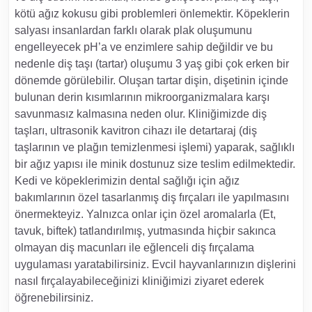
kötü ağız kokusu gibi problemleri önlemektir. Köpeklerin
salyası insanlardan farklı olarak plak oluşumunu
engelleyecek pH’a ve enzimlere sahip değildir ve bu
nedenle diş taşı (tartar) oluşumu 3 yaş gibi çok erken bir
dönemde görülebilir. Oluşan tartar dişin, dişetinin içinde
bulunan derin kısımlarının mikroorganizmalara karşı
savunmasız kalmasına neden olur. Kliniğimizde diş
taşları, ultrasonik kavitron cihazı ile detartaraj (diş
taşlarının ve plağın temizlenmesi işlemi) yaparak, sağlıklı
bir ağız yapısı ile minik dostunuz size teslim edilmektedir.
Kedi ve köpeklerimizin dental sağlığı için ağız
bakımlarının özel tasarlanmış diş fırçaları ile yapılmasını
önermekteyiz. Yalnızca onlar için özel aromalarla (Et,
tavuk, biftek) tatlandırılmış, yutmasında hiçbir sakınca
olmayan diş macunları ile eğlenceli diş fırçalama
uygulaması yaratabilirsiniz. Evcil hayvanlarınızın dişlerini
nasıl fırçalayabileceğinizi kliniğimizi ziyaret ederek
öğrenebilirsiniz.