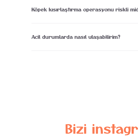
ulaşması için kuduz aşısından en az bir ay sonra 
Köpek kısırlaştırma operasyonu riskli mid
Modern anestezi protokolleri ve deneyimli cerrah
Acil durumlarda nasıl ulaşabilirim?
Telefon numaramız üzerinden bize hızlıca ulaşabil
Bizi
instag