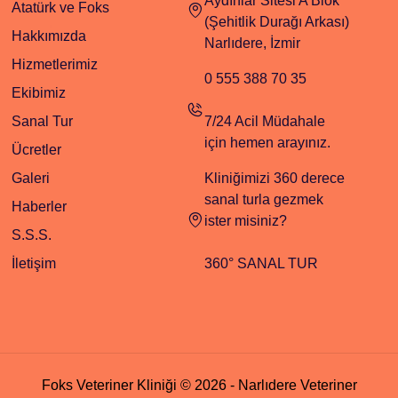
Aydınlar Sitesi A Blok
Atatürk ve Foks
(Şehitlik Durağı Arkası)
Hakkımızda
Narlıdere, İzmir
Hizmetlerimiz
0 555 388 70 35
Ekibimiz
Sanal Tur
7/24 Acil Müdahale
için hemen arayınız.
Ücretler
Galeri
Kliniğimizi 360 derece
sanal turla gezmek
Haberler
ister misiniz?
S.S.S.
İletişim
360° SANAL TUR
Foks Veteriner Kliniği © 2026 - Narlıdere Veteriner