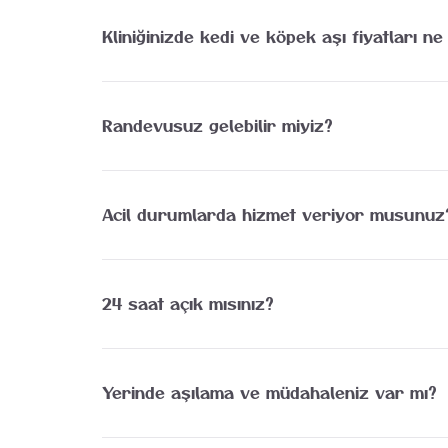
Kliniğinizde kedi ve köpek aşı fiyatları n
Aşı fiyatları uygulama türüne göre değişmektedir. G
Randevusuz gelebilir miyiz?
Hastalarımıza randevusuz da yardımcı oluyoruz a
randevu alınız. Randevu alan hasta sahiplerimiz 
Acil durumlarda hizmet veriyor musunuz
Evet. Haftanın 7 günü, 24 saat. Ani yaralanmalar
doğum sancısı gibi durumlarda başvurabilirsiniz.
24 saat açık mısınız?
Hayır. ACİL durumlarda bir telefon uzağınızdayız. 
Yerinde aşılama ve müdahaleniz var mı?
Evcil hayvanlarınızı kliniğimize getiremediğin