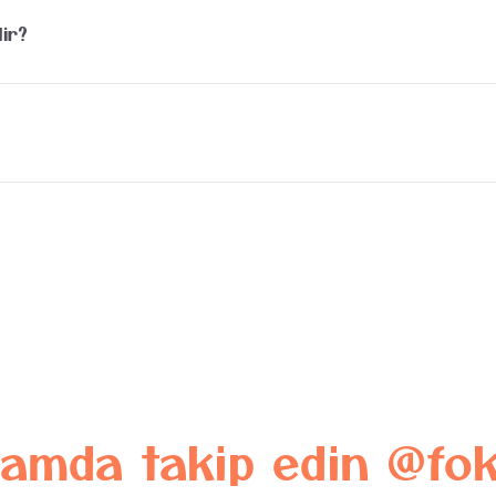
kuduz titrasyon testi yaptırılması gerekmektedir.
ir?
i ekip sayesinde operasyon güvenle gerçekleştirilmektedir.
irsiniz.
ramda
takip
edin
@fok