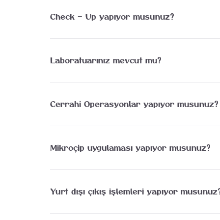
geldiğinde veteriner hekimimiz tarafından evlerini
Check – Up yapıyor musunuz?
Evet. Hastalıkları henüz klinik belirti vermeden 
hayvanlarda ise anestezi ve operasyon öncesi ch
Laboratuarınız mevcut mu?
Evet. Foks Veteriner Kliniği bünyesindeki labora
tarafından en çok kullanılan ve verdiği sonuçla
sayımı, biyokimya, hormon ve idrar analizi ile do
Cerrahi Operasyonlar yapıyor musunuz?
Evet. Operasyonlardan başlıcaları; Dişi kedi ve k
ameliyatları. Meme tümörleri ve diğer tümör ameliy
Mikroçip uygulaması yapıyor musunuz?
Yasal zorunluluk haline gelen mikroçip uygulamas
Yurt dışı çıkış işlemleri yapıyor musunuz
Evet. AB üye ülkelere kedi ve köpekleriyle çıkmak
girişten 4 ay önce yapılmış olması, onaylı laborat