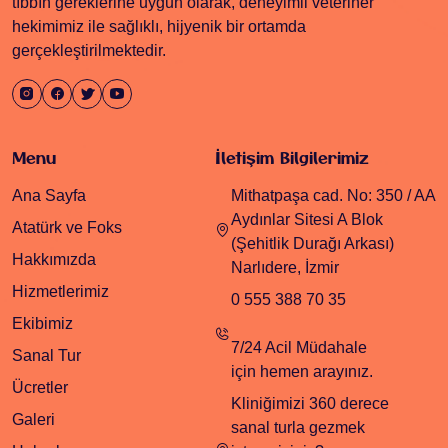
tıbbın gereklerine uygun olarak, deneyimli veteriner
hekimimiz ile sağlıklı, hijyenik bir ortamda
gerçekleştirilmektedir.
Menu
İletişim Bilgilerimiz
Ana Sayfa
Mithatpaşa cad. No: 350 / AA
Aydınlar Sitesi A Blok
Atatürk ve Foks
(Şehitlik Durağı Arkası)
Hakkımızda
Narlıdere, İzmir
Hizmetlerimiz
0 555 388 70 35
Ekibimiz
7/24 Acil Müdahale
Sanal Tur
için hemen arayınız.
Ücretler
Kliniğimizi 360 derece
Galeri
sanal turla gezmek