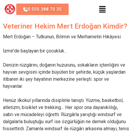
0 555 388 70 35
Veteriner Hekim Mert Erdoğan Kimdir?
Mert Erdoğan – Tutkunun, Bilimin ve Merhametin Hikâyesi
İzmir’de başlayan bir çocukluk…
Denizin rüzgârını, doğanın huzurunu, sokakların içtenliğini ve
hayvan sevgisini içinde büyüten bir şehirde, küçük yaşlardan
itibaren iki şey hayatının merkezine yerleşti: spor ve
hayvanlar.
Henüz ilkokul yıllarında disiplinle tanıştı. Yüzme, basketbol,
atletizm, bisiklet ve trekking… Her spor ona dayanıklılığı,
sabrı ve mücadeleyi öğretti. Rüzgârla yarıştığı windsurf ve
dalgalarla buluştuğu surf ise özgürlüğün ne demek olduğunu
hissettirdi. Zamanla windsurf ile rüzgârı arkasına almayı, tenis