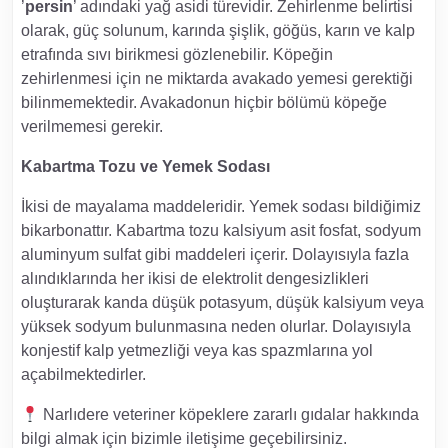
’
persin
’ adındaki yağ asidi türevidir. Zehirlenme belirtisi
olarak, güç solunum, karında şişlik, göğüs, karın ve kalp
etrafında sıvı birikmesi gözlenebilir. Köpeğin
zehirlenmesi için ne miktarda avakado yemesi gerektiği
bilinmemektedir. Avakadonun hiçbir bölümü köpeğe
verilmemesi gerekir.
Kabartma Tozu ve Yemek Sodası
İkisi de mayalama maddeleridir. Yemek sodası bildiğimiz
bikarbonattır. Kabartma tozu kalsiyum asit fosfat, sodyum
aluminyum sulfat gibi maddeleri içerir. Dolayısıyla fazla
alındıklarında her ikisi de elektrolit dengesizlikleri
oluşturarak kanda düşük potasyum, düşük kalsiyum veya
yüksek sodyum bulunmasına neden olurlar. Dolayısıyla
konjestif kalp yetmezliği veya kas spazmlarına yol
açabilmektedirler.
Narlıdere veteriner köpeklere zararlı gıdalar hakkında
bilgi almak için bizimle iletişime geçebilirsiniz.