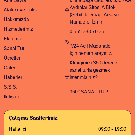
Ana Sayfa
Mithatpaşa cad. No: 350 / AA
Aydınlar Sitesi A Blok
Atatürk ve Foks
(Şehitlik Durağı Arkası)
Hakkımızda
Narlıdere, İzmir
Hizmetlerimiz
0 555 388 70 35
Ekibimiz
7/24 Acil Müdahale
Sanal Tur
için hemen arayınız.
Ücretler
Kliniğimizi 360 derece
Galeri
sanal turla gezmek
Haberler
ister misiniz?
S.S.S.
360° SANAL TUR
İletişim
Çalışma Saatlerimiz
Hafta içi :
09:00 - 19:00