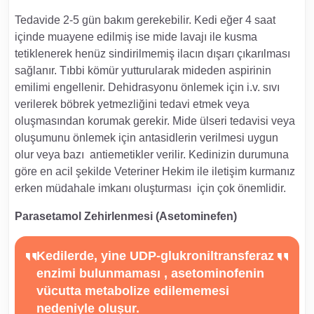
Tedavide 2-5 gün bakım gerekebilir. Kedi eğer 4 saat
içinde muayene edilmiş ise mide lavajı ile kusma
tetiklenerek henüz sindirilmemiş ilacın dışarı çıkarılması
sağlanır. Tıbbi kömür yutturularak mideden aspirinin
emilimi engellenir. Dehidrasyonu önlemek için i.v. sıvı
verilerek böbrek yetmezliğini tedavi etmek veya
oluşmasından korumak gerekir. Mide ülseri tedavisi veya
oluşumunu önlemek için antasidlerin verilmesi uygun
olur veya bazı antiemetikler verilir. Kedinizin durumuna
göre en acil şekilde Veteriner Hekim ile iletişim kurmanız
erken müdahale imkanı oluşturması için çok önemlidir.
Parasetamol Zehirlenmesi (Asetominefen)
Kedilerde, yine UDP-glukroniltransferaz
enzimi bulunmaması , asetominofenin
vücutta metabolize edilememesi
nedeniyle oluşur.