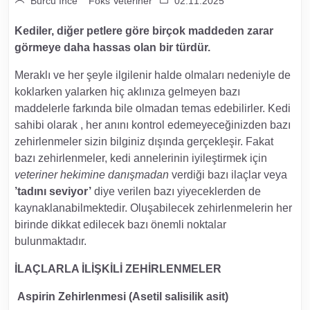
Burcu İnce
Foks Veteriner
02.11.2025
Kediler, diğer petlere göre birçok maddeden zarar
görmeye daha hassas olan bir türdür.
Meraklı ve her şeyle ilgilenir halde olmaları nedeniyle de
koklarken yalarken hiç aklınıza gelmeyen bazı
maddelerle farkında bile olmadan temas edebilirler. Kedi
sahibi olarak , her anını kontrol edemeyeceğinizden bazı
zehirlenmeler sizin bilginiz dışında gerçekleşir. Fakat
bazı zehirlenmeler, kedi annelerinin iyileştirmek için
veteriner hekimine danışmadan
verdiği bazı ilaçlar veya
’tadını seviyor’
diye verilen bazı yiyeceklerden de
kaynaklanabilmektedir. Oluşabilecek zehirlenmelerin her
birinde dikkat edilecek bazı önemli noktalar
bulunmaktadır.
İLAÇLARLA İLİŞKİLİ ZEHİRLENMELER
Aspirin Zehirlenmesi (Asetil salisilik asit)